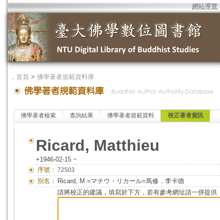
網站導覽
．
首頁
>
佛學著者規範資料庫
佛學著者檢索
查詢結果
佛學著者規範資料
校正著者資訊
Ricard, Matthieu
+1946-02-15 ~
序號：
72503
別名：
Ricard, M.=マチウ・リカール=馬修．李卡德
請將校正的建議，填寫於下方，若有參考網址請一併提供