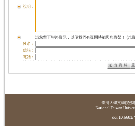
說明：
請您留下聯絡資訊，以便我們有疑問時能與您聯繫！ (此
姓名：
信箱：
電話：
臺灣大學
文學院佛
National Taiwan Universi
doi:10.6681