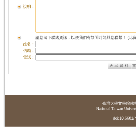
說明：
請您留下聯絡資訊，以便我們有疑問時能與您聯繫！ (此
姓名：
信箱：
電話：
臺灣大學
文學院佛
National Taiwan Universi
doi:10.6681