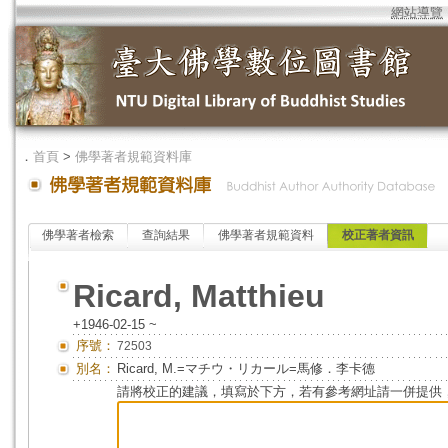
網站導覽
．
首頁
>
佛學著者規範資料庫
佛學著者檢索
查詢結果
佛學著者規範資料
校正著者資訊
Ricard, Matthieu
+1946-02-15 ~
序號：
72503
別名：
Ricard, M.=マチウ・リカール=馬修．李卡德
請將校正的建議，填寫於下方，若有參考網址請一併提供