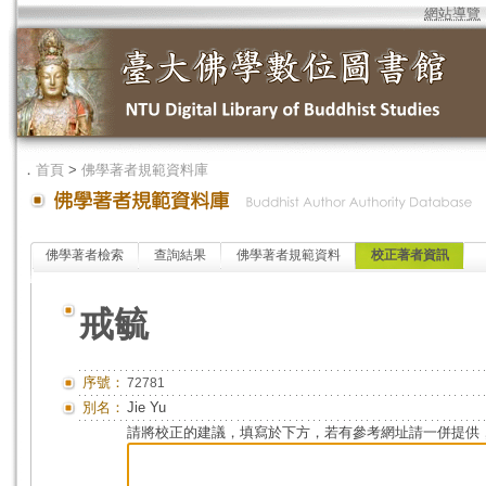
網站導覽
．
首頁
>
佛學著者規範資料庫
佛學著者檢索
查詢結果
佛學著者規範資料
校正著者資訊
戒毓
序號：
72781
別名：
Jie Yu
請將校正的建議，填寫於下方，若有參考網址請一併提供