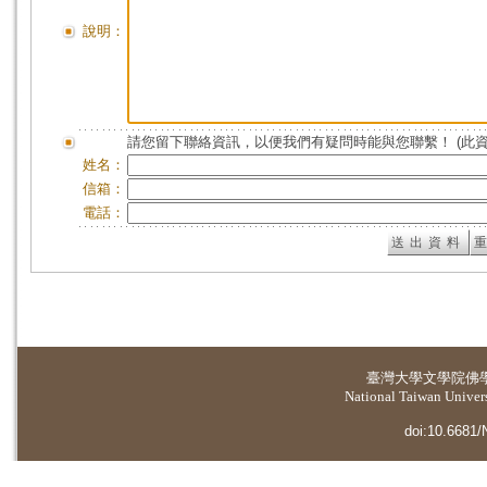
說明：
請您留下聯絡資訊，以便我們有疑問時能與您聯繫！ (此
姓名：
信箱：
電話：
臺灣大學
文學院佛
National Taiwan Universi
doi:10.6681