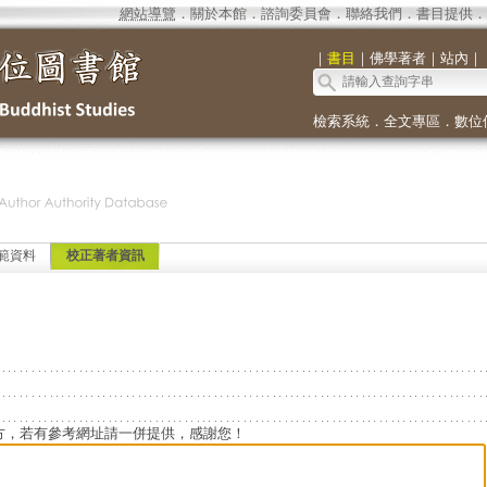
網站導覽
．
關於本館
．
諮詢委員會
．
聯絡我們
．
書目提供
．
｜
書目
｜
佛學著者
｜
站內
｜
檢索系統
．
全文專區
．
數位
範資料
校正著者資訊
方，若有參考網址請一併提供，感謝您！