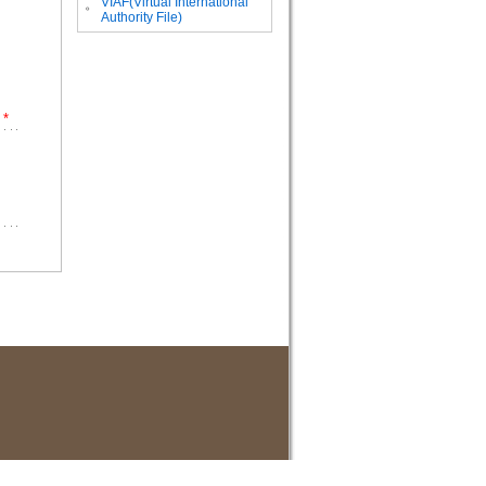
VIAF(Virtual International
。
Authority File)
*