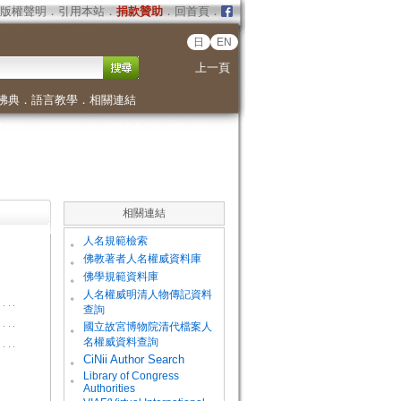
版權聲明
．
引用本站
．
捐款贊助
．
回首頁
．
日
EN
上一頁
佛典
．
語言教學
．
相關連結
相關連結
。
人名規範檢索
。
佛教著者人名權威資料庫
。
佛學規範資料庫
。
人名權威明清人物傳記資料
查詢
。
國立故宮博物院清代檔案人
名權威資料查詢
。
CiNii Author Search
Library of Congress
。
Authorities