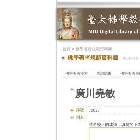
．
首頁
>
佛學著者規範資料庫
佛學著者檢索
查詢結果
佛學著者規
廣川堯敏
序號：
72823
別名：
請將校正的建議，填寫於下