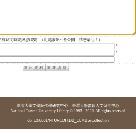
有疑問時能與您聯繫！ (此資訊並不會公開，請您放心！)
*
*
臺灣大學
文學院佛學研究中心
．
臺灣大學數位人文研究中心
National Taiwan University Library © 1995 - 2026. All rights reserved
doi:10.6681/NTURCDH.DB_DLMBS/Collection