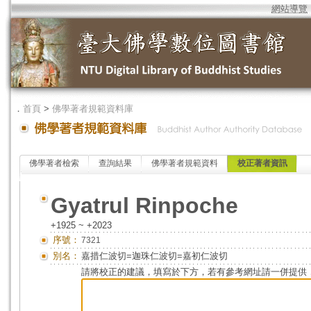
網站導覽
．
首頁
>
佛學著者規範資料庫
佛學著者檢索
查詢結果
佛學著者規範資料
校正著者資訊
Gyatrul Rinpoche
+1925 ~ +2023
序號：
7321
別名：
嘉措仁波切=迦珠仁波切=嘉初仁波切
請將校正的建議，填寫於下方，若有參考網址請一併提供