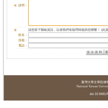
說明：
請您留下聯絡資訊，以便我們有疑問時能與您聯繫！ (此
姓名：
信箱：
電話：
臺灣大學
文學院佛
National Taiwan Universi
doi:10.6681