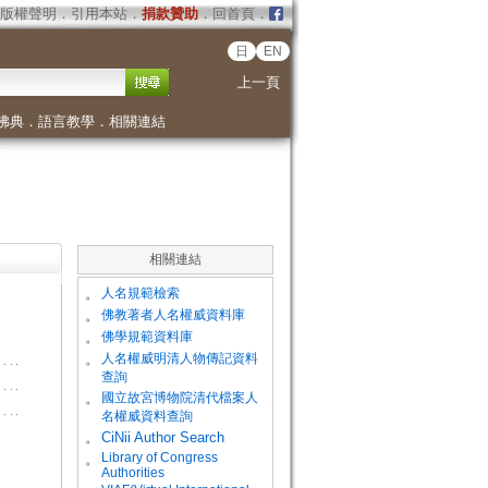
版權聲明
．
引用本站
．
捐款贊助
．
回首頁
．
日
EN
上一頁
佛典
．
語言教學
．
相關連結
相關連結
。
人名規範檢索
。
佛教著者人名權威資料庫
。
佛學規範資料庫
。
人名權威明清人物傳記資料
查詢
。
國立故宮博物院清代檔案人
名權威資料查詢
。
CiNii Author Search
Library of Congress
。
Authorities