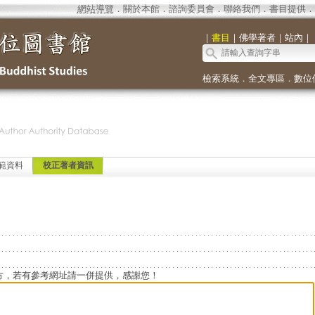
網站導覽
．
關於本館
．
諮詢委員會
．
聯絡我們
．
書目提供
．
｜
書目
｜
佛學著者
｜
站內
｜
檢索系統
．
全文專區
．
數位
範資料
校正著者資訊
方，若有參考網址請一併提供，感謝您！