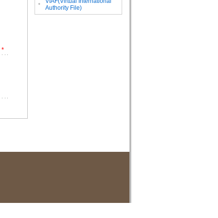
VIAF(Virtual International
。
Authority File)
*