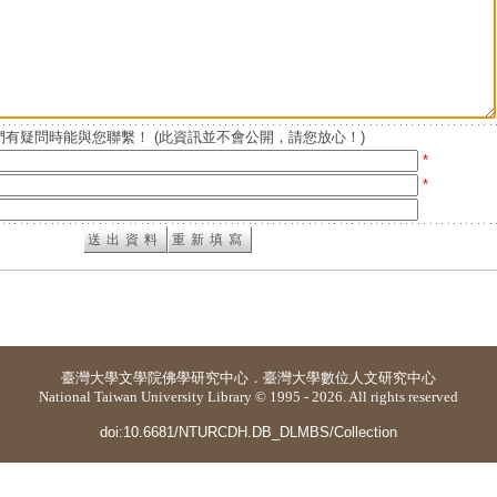
有疑問時能與您聯繫！ (此資訊並不會公開，請您放心！)
*
*
臺灣大學
文學院佛學研究中心
．
臺灣大學數位人文研究中心
National Taiwan University Library © 1995 - 2026. All rights reserved
doi:10.6681/NTURCDH.DB_DLMBS/Collection