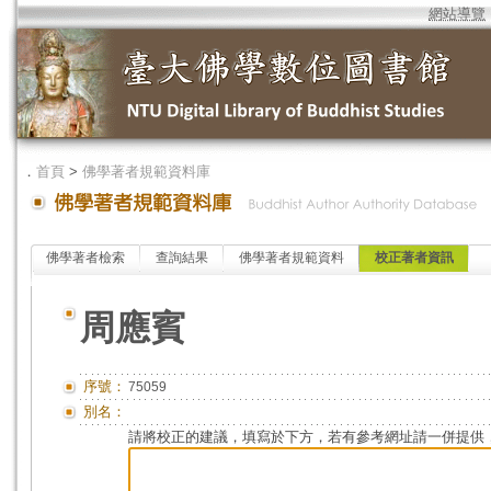
網站導覽
．
首頁
>
佛學著者規範資料庫
佛學著者檢索
查詢結果
佛學著者規範資料
校正著者資訊
周應賓
序號：
75059
別名：
請將校正的建議，填寫於下方，若有參考網址請一併提供