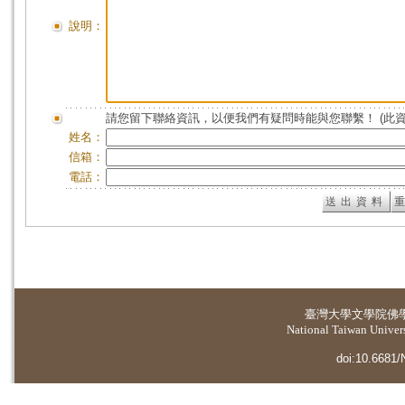
說明：
請您留下聯絡資訊，以便我們有疑問時能與您聯繫！ (此
姓名：
信箱：
電話：
臺灣大學
文學院佛
National Taiwan Universi
doi:10.6681