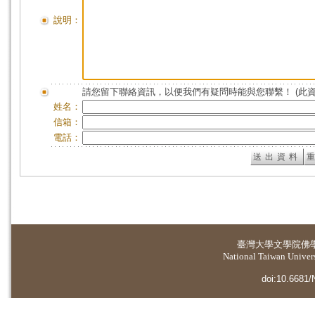
說明：
請您留下聯絡資訊，以便我們有疑問時能與您聯繫！ (此
姓名：
信箱：
電話：
臺灣大學
文學院佛
National Taiwan Universi
doi:10.6681