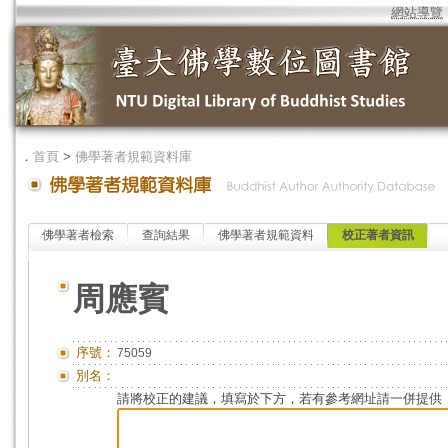
網站導覽
．
首頁
>
佛學著者規範資料庫
佛學著者檢索
查詢結果
佛學著者規範資料
校正著者資訊
周應賓
序號：
75059
別名：
請將校正的建議，填寫於下方，若有參考網址請一併提供