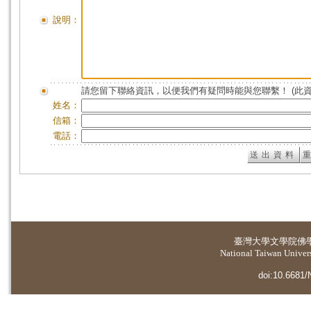
說明：
請您留下聯絡資訊，以便我們有疑問時能與您聯繫！ (此
姓名：
信箱：
電話：
臺灣大學
文學院佛
National Taiwan Universi
doi:10.6681