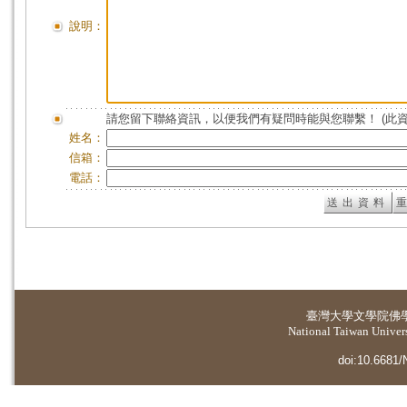
說明：
請您留下聯絡資訊，以便我們有疑問時能與您聯繫！ (此
姓名：
信箱：
電話：
臺灣大學
文學院佛
National Taiwan Universi
doi:10.6681