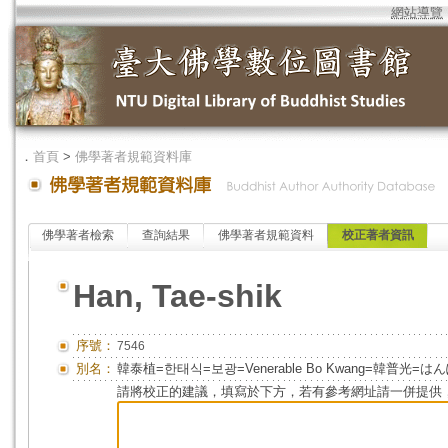
網站導覽
．
首頁
>
佛學著者規範資料庫
佛學著者檢索
查詢結果
佛學著者規範資料
校正著者資訊
Han, Tae-shik
序號：
7546
別名：
韓泰植=한태식=보광=Venerable Bo Kwang=韓普光=はん
請將校正的建議，填寫於下方，若有參考網址請一併提供