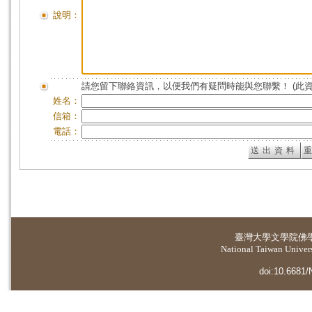
說明：
請您留下聯絡資訊，以便我們有疑問時能與您聯繫！ (此
姓名：
信箱：
電話：
臺灣大學
文學院佛
National Taiwan Universi
doi:10.6681