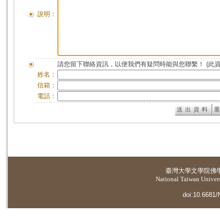
說明：
請您留下聯絡資訊，以便我們有疑問時能與您聯繫！ (此
姓名：
信箱：
電話：
臺灣大學
文學院佛
National Taiwan Universi
doi:10.6681