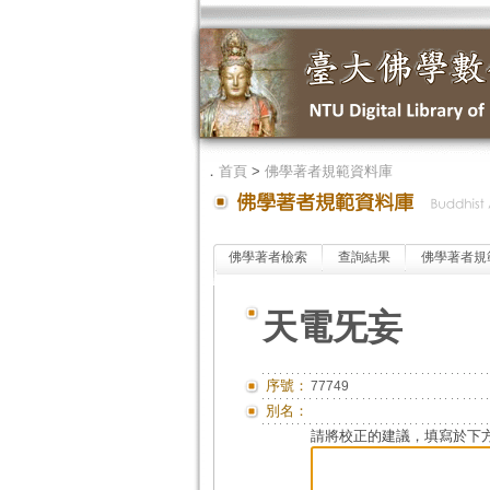
．
首頁
>
佛學著者規範資料庫
佛學著者檢索
查詢結果
佛學著者規
天電旡妄
序號：
77749
別名：
請將校正的建議，填寫於下