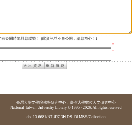
有疑問時能與您聯繫！ (此資訊並不會公開，請您放心！)
*
*
臺灣大學
文學院佛學研究中心
．
臺灣大學數位人文研究中心
National Taiwan University Library © 1995 - 2026. All rights reserved
doi:10.6681/NTURCDH.DB_DLMBS/Collection