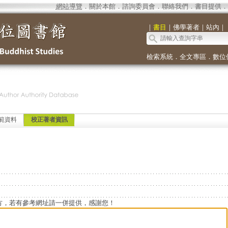
網站導覽
．
關於本館
．
諮詢委員會
．
聯絡我們
．
書目提供
．
｜
書目
｜
佛學著者
｜
站內
｜
檢索系統
．
全文專區
．
數位
範資料
校正著者資訊
方，若有參考網址請一併提供，感謝您！