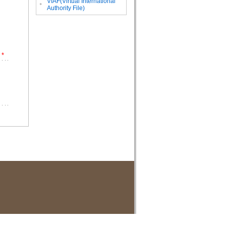
VIAF(Virtual International
。
Authority File)
*