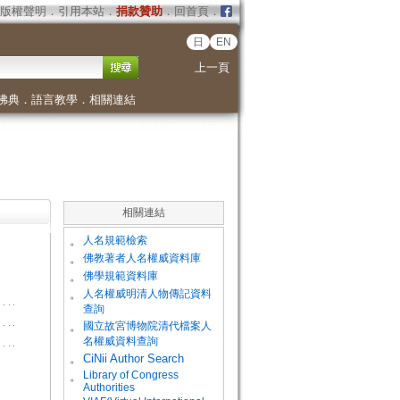
版權聲明
．
引用本站
．
捐款贊助
．
回首頁
．
日
EN
上一頁
佛典
．
語言教學
．
相關連結
相關連結
。
人名規範檢索
。
佛教著者人名權威資料庫
。
佛學規範資料庫
。
人名權威明清人物傳記資料
查詢
。
國立故宮博物院清代檔案人
名權威資料查詢
。
CiNii Author Search
Library of Congress
。
Authorities