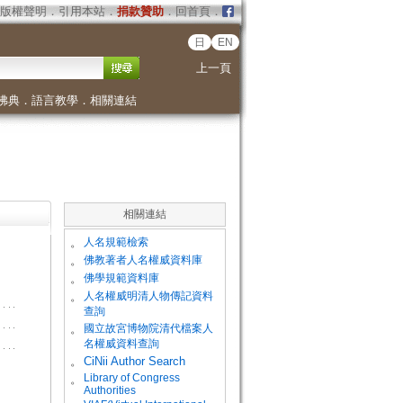
版權聲明
．
引用本站
．
捐款贊助
．
回首頁
．
日
EN
上一頁
佛典
．
語言教學
．
相關連結
相關連結
。
人名規範檢索
。
佛教著者人名權威資料庫
。
佛學規範資料庫
。
人名權威明清人物傳記資料
查詢
。
國立故宮博物院清代檔案人
名權威資料查詢
。
CiNii Author Search
Library of Congress
。
Authorities