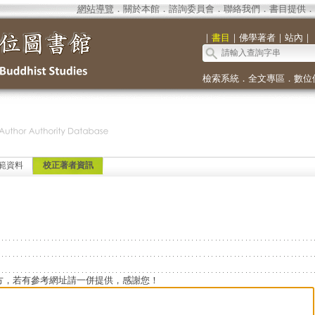
網站導覽
．
關於本館
．
諮詢委員會
．
聯絡我們
．
書目提供
．
｜
書目
｜
佛學著者
｜
站內
｜
檢索系統
．
全文專區
．
數位
範資料
校正著者資訊
方，若有參考網址請一併提供，感謝您！