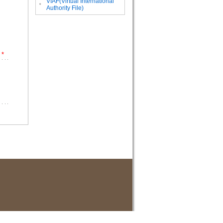
VIAF(Virtual International
。
Authority File)
*