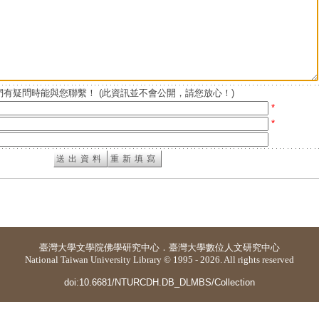
有疑問時能與您聯繫！ (此資訊並不會公開，請您放心！)
*
*
臺灣大學
文學院佛學研究中心
．
臺灣大學數位人文研究中心
National Taiwan University Library © 1995 - 2026. All rights reserved
doi:10.6681/NTURCDH.DB_DLMBS/Collection