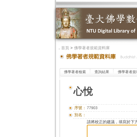
．
首頁
>
佛學著者規範資料庫
佛學著者檢索
查詢結果
佛學著者規
心悅
序號：
77903
別名：
請將校正的建議，填寫於下