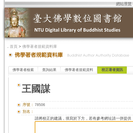
網站導覽
．
首頁
>
佛學著者規範資料庫
佛學著者檢索
查詢結果
佛學著者規範資料
校正著者資訊
王國謀
序號：
78506
別名：
請將校正的建議，填寫於下方，若有參考網址請一併提供