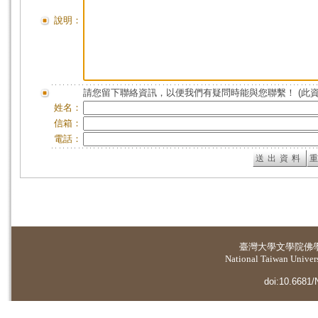
說明：
請您留下聯絡資訊，以便我們有疑問時能與您聯繫！ (此
姓名：
信箱：
電話：
臺灣大學
文學院佛
National Taiwan Universi
doi:10.6681