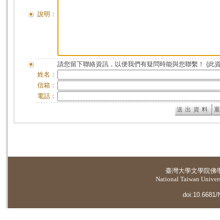
說明：
請您留下聯絡資訊，以便我們有疑問時能與您聯繫！ (此
姓名：
信箱：
電話：
臺灣大學
文學院佛
National Taiwan Universi
doi:10.6681