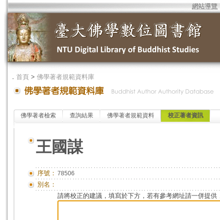
網站導覽
．
首頁
>
佛學著者規範資料庫
佛學著者檢索
查詢結果
佛學著者規範資料
校正著者資訊
王國謀
序號：
78506
別名：
請將校正的建議，填寫於下方，若有參考網址請一併提供