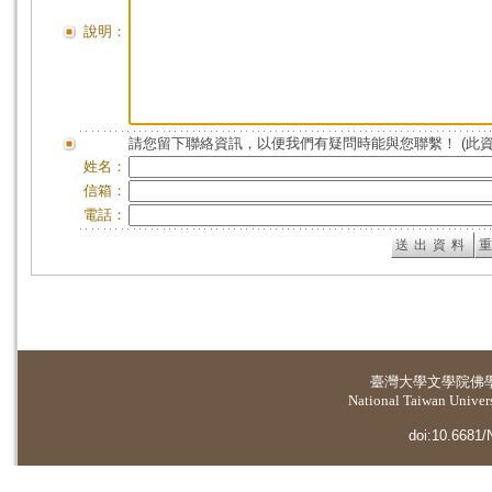
說明：
請您留下聯絡資訊，以便我們有疑問時能與您聯繫！ (此
姓名：
信箱：
電話：
臺灣大學
文學院佛
National Taiwan Universi
doi:10.6681