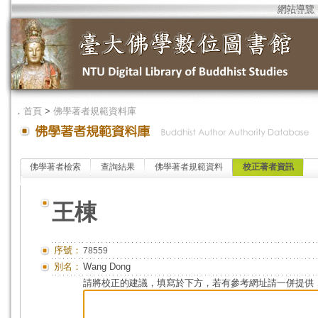
網站導覽
．
首頁
>
佛學著者規範資料庫
佛學著者檢索
查詢結果
佛學著者規範資料
校正著者資訊
王棟
序號：
78559
別名：
Wang Dong
請將校正的建議，填寫於下方，若有參考網址請一併提供