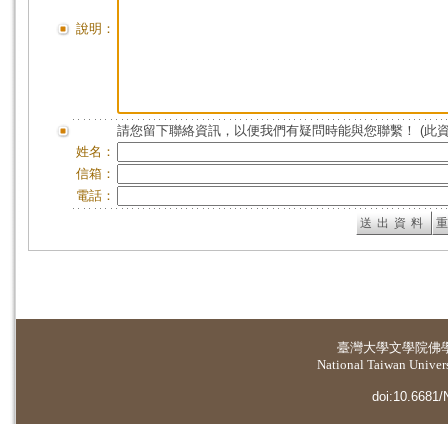
說明：
請您留下聯絡資訊，以便我們有疑問時能與您聯繫！ (此
姓名：
信箱：
電話：
臺灣大學
文學院佛
National Taiwan Universi
doi:10.6681