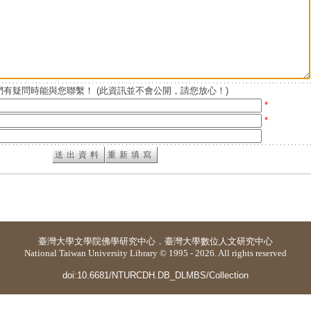
有疑問時能與您聯繫！ (此資訊並不會公開，請您放心！)
*
*
臺灣大學
文學院佛學研究中心
．
臺灣大學數位人文研究中心
National Taiwan University Library © 1995 - 2026. All rights reserved
doi:10.6681/NTURCDH.DB_DLMBS/Collection