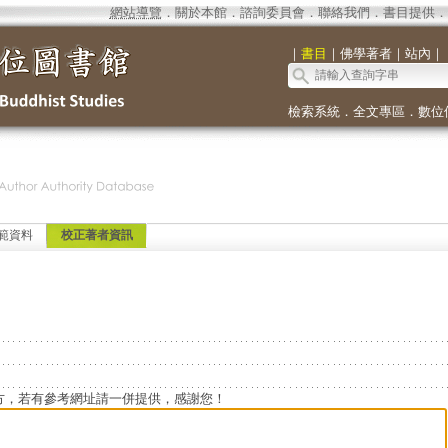
網站導覽
．
關於本館
．
諮詢委員會
．
聯絡我們
．
書目提供
．
｜
書目
｜
佛學著者
｜
站內
｜
檢索系統
．
全文專區
．
數位
範資料
校正著者資訊
方，若有參考網址請一併提供，感謝您！