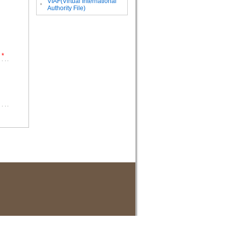
VIAF(Virtual International
。
Authority File)
*