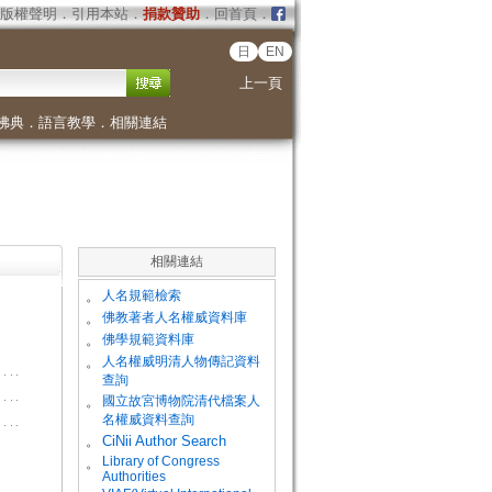
版權聲明
．
引用本站
．
捐款贊助
．
回首頁
．
日
EN
上一頁
佛典
．
語言教學
．
相關連結
相關連結
。
人名規範檢索
。
佛教著者人名權威資料庫
。
佛學規範資料庫
。
人名權威明清人物傳記資料
查詢
。
國立故宮博物院清代檔案人
名權威資料查詢
。
CiNii Author Search
Library of Congress
。
Authorities