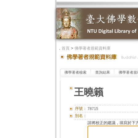
．
首頁
>
佛學著者規範資料庫
佛學著者檢索
查詢結果
佛學著者規
王曉籟
序號：
78715
別名：
請將校正的建議，填寫於下