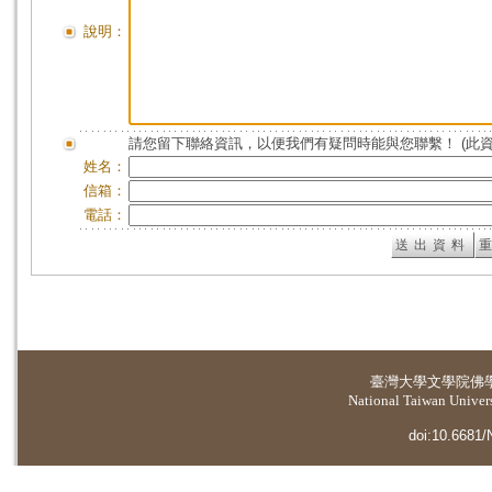
說明：
請您留下聯絡資訊，以便我們有疑問時能與您聯繫！ (此
姓名：
信箱：
電話：
臺灣大學
文學院佛
National Taiwan Universi
doi:10.6681