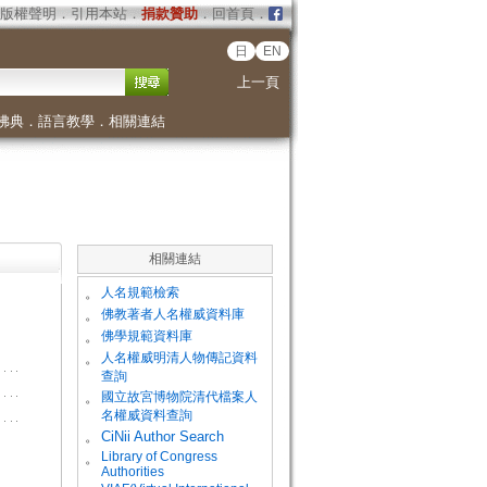
版權聲明
．
引用本站
．
捐款贊助
．
回首頁
．
日
EN
上一頁
佛典
．
語言教學
．
相關連結
相關連結
。
人名規範檢索
。
佛教著者人名權威資料庫
。
佛學規範資料庫
。
人名權威明清人物傳記資料
查詢
。
國立故宮博物院清代檔案人
名權威資料查詢
。
CiNii Author Search
Library of Congress
。
Authorities