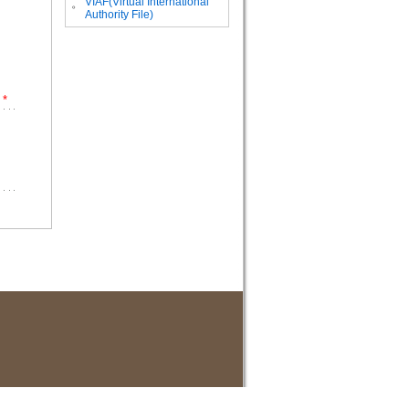
VIAF(Virtual International
。
Authority File)
*