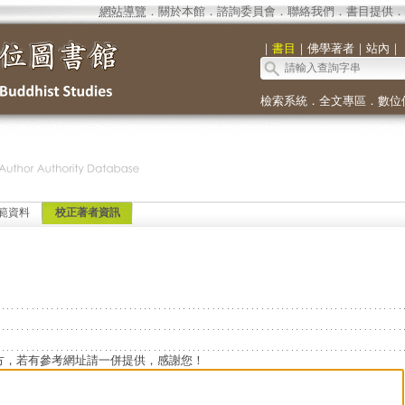
網站導覽
．
關於本館
．
諮詢委員會
．
聯絡我們
．
書目提供
．
｜
書目
｜
佛學著者
｜
站內
｜
檢索系統
．
全文專區
．
數位
範資料
校正著者資訊
方，若有參考網址請一併提供，感謝您！