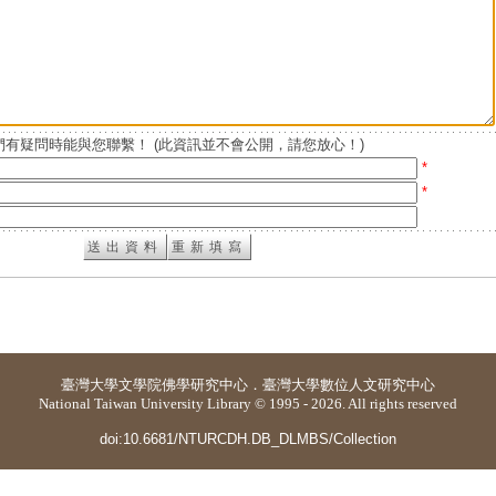
有疑問時能與您聯繫！ (此資訊並不會公開，請您放心！)
*
*
臺灣大學
文學院佛學研究中心
．
臺灣大學數位人文研究中心
National Taiwan University Library © 1995 - 2026. All rights reserved
doi:10.6681/NTURCDH.DB_DLMBS/Collection