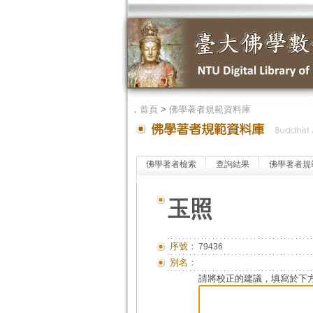
．
首頁
>
佛學著者規範資料庫
佛學著者檢索
查詢結果
佛學著者規
玉照
序號：
79436
別名：
請將校正的建議，填寫於下