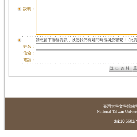
說明：
請您留下聯絡資訊，以便我們有疑問時能與您聯繫！ (此
姓名：
信箱：
電話：
臺灣大學
文學院佛
National Taiwan Universi
doi:10.6681