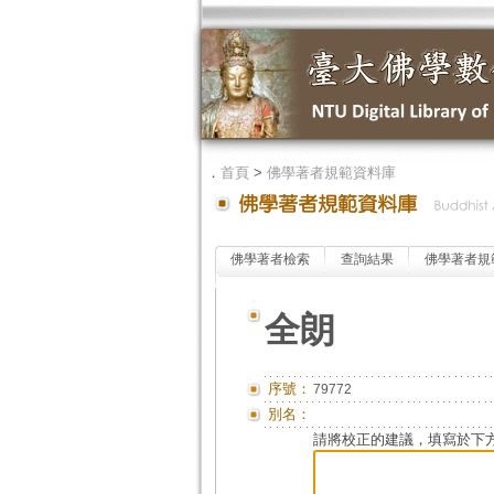
．
首頁
>
佛學著者規範資料庫
佛學著者檢索
查詢結果
佛學著者規
全朗
序號：
79772
別名：
請將校正的建議，填寫於下