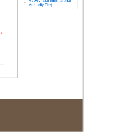
VIAF(Virtual International
。
Authority File)
*