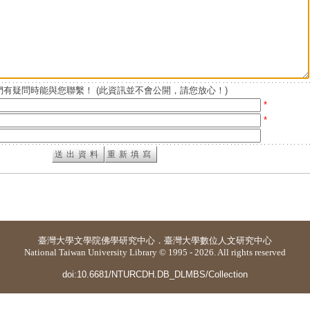
有疑問時能與您聯繫！ (此資訊並不會公開，請您放心！)
*
*
臺灣大學
文學院佛學研究中心
．
臺灣大學數位人文研究中心
National Taiwan University Library © 1995 - 2026. All rights reserved
doi:10.6681/NTURCDH.DB_DLMBS/Collection