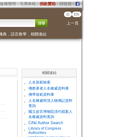
版權聲明
．
引用本站
．
捐款贊助
．
回首頁
．
日
EN
上一頁
佛典
．
語言教學
．
相關連結
相關連結
。
人名規範檢索
。
佛教著者人名權威資料庫
。
佛學規範資料庫
。
人名權威明清人物傳記資料
查詢
。
國立故宮博物院清代檔案人
名權威資料查詢
。
CiNii Author Search
Library of Congress
。
Authorities