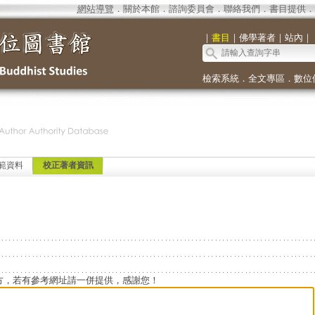
網站導覽
．
關於本館
．
諮詢委員會
．
聯絡我們
．
書目提供
．
｜
書目
｜
佛學著者
｜
站內
｜
檢索系統
．
全文專區
．
數位
範資料
校正著者資訊
方，若有參考網址請一併提供，感謝您！