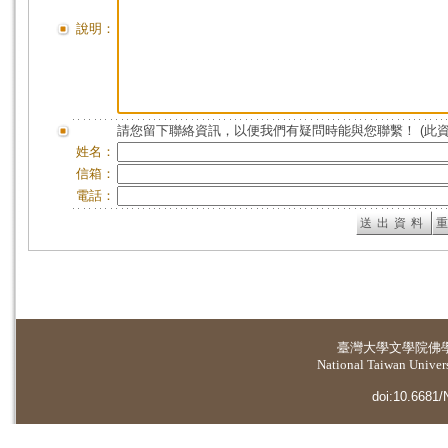
說明：
請您留下聯絡資訊，以便我們有疑問時能與您聯繫！ (此
姓名：
信箱：
電話：
臺灣大學
文學院佛
National Taiwan Universi
doi:10.6681