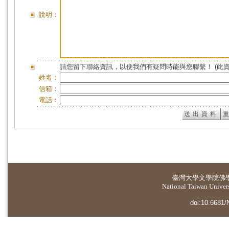
說明：
請您留下聯絡資訊，以便我們有疑問時能與您聯繫！ (此
姓名：
信箱：
電話：
臺灣大學
文學院佛
National Taiwan Universi
doi:10.6681