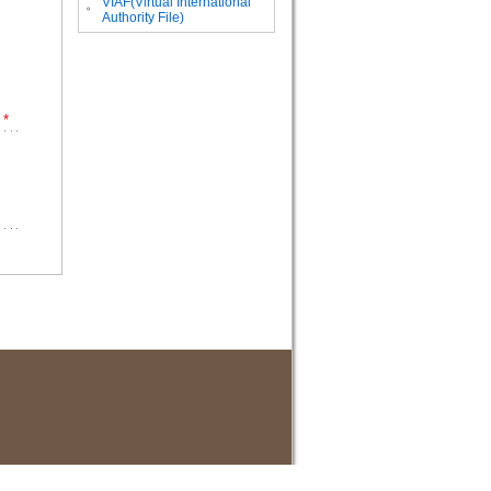
VIAF(Virtual International
。
Authority File)
*