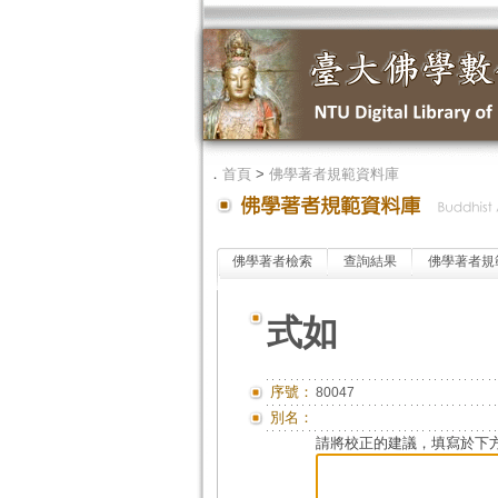
．
首頁
>
佛學著者規範資料庫
佛學著者檢索
查詢結果
佛學著者規
式如
序號：
80047
別名：
請將校正的建議，填寫於下