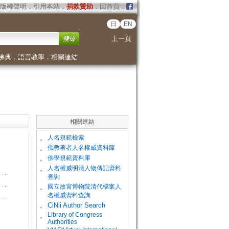
版權聲明
．
引用本站
．
捐款贊助
．
回首頁
．
日
EN
上一頁
佛典
．
語言教學
．
相關連結
相關連結
。
人名規範檢索
。
佛教著者人名權威資料庫
。
佛學規範資料庫
。
人名權威明清人物傳記資料
查詢
。
國立故宮博物院清代檔案人
名權威資料查詢
。
CiNii Author Search
Library of Congress
。
Authorities