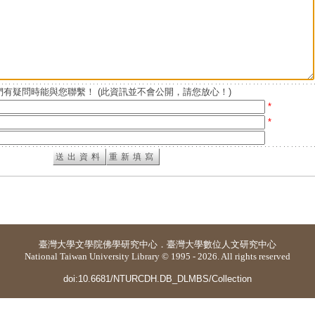
有疑問時能與您聯繫！ (此資訊並不會公開，請您放心！)
*
*
臺灣大學
文學院佛學研究中心
．
臺灣大學數位人文研究中心
National Taiwan University Library © 1995 - 2026. All rights reserved
doi:10.6681/NTURCDH.DB_DLMBS/Collection