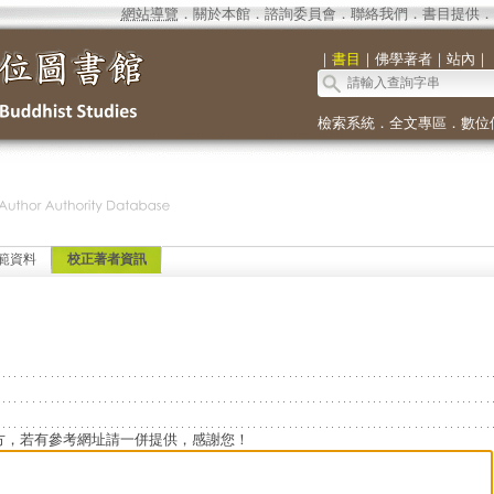
網站導覽
．
關於本館
．
諮詢委員會
．
聯絡我們
．
書目提供
．
｜
書目
｜
佛學著者
｜
站內
｜
檢索系統
．
全文專區
．
數位
範資料
校正著者資訊
方，若有參考網址請一併提供，感謝您！