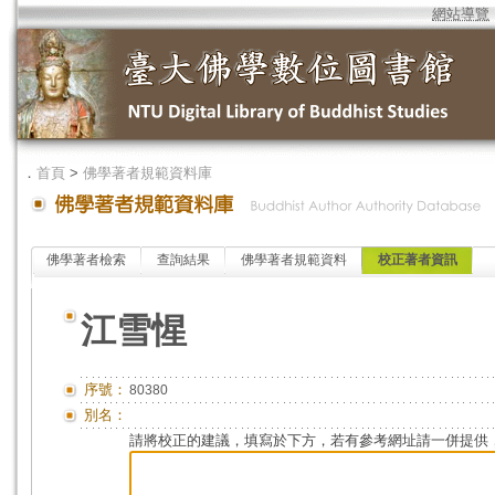
網站導覽
．
首頁
>
佛學著者規範資料庫
佛學著者檢索
查詢結果
佛學著者規範資料
校正著者資訊
江雪惺
序號：
80380
別名：
請將校正的建議，填寫於下方，若有參考網址請一併提供