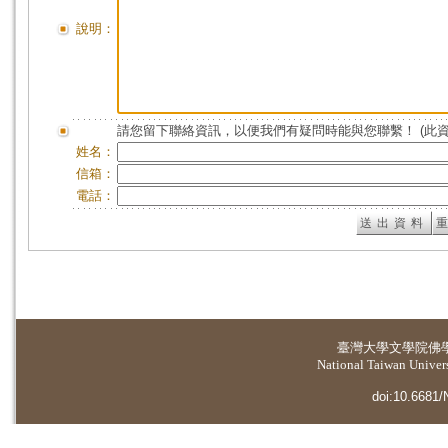
說明：
請您留下聯絡資訊，以便我們有疑問時能與您聯繫！ (此
姓名：
信箱：
電話：
臺灣大學
文學院佛
National Taiwan Universi
doi:10.6681