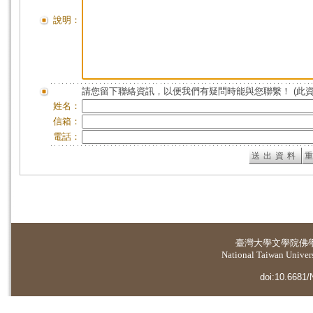
說明：
請您留下聯絡資訊，以便我們有疑問時能與您聯繫！ (此
姓名：
信箱：
電話：
臺灣大學
文學院佛
National Taiwan Universi
doi:10.6681