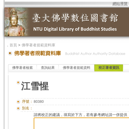
網站導覽
．
首頁
>
佛學著者規範資料庫
佛學著者檢索
查詢結果
佛學著者規範資料
校正著者資訊
江雪惺
序號：
80380
別名：
請將校正的建議，填寫於下方，若有參考網址請一併提供