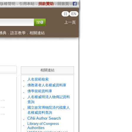
版權聲明
．
引用本站
．
捐款贊助
．
回首頁
．
日
EN
上一頁
佛典
．
語言教學
．
相關連結
相關連結
。
人名規範檢索
。
佛教著者人名權威資料庫
。
佛學規範資料庫
。
人名權威明清人物傳記資料
查詢
。
國立故宮博物院清代檔案人
名權威資料查詢
。
CiNii Author Search
Library of Congress
。
Authorities