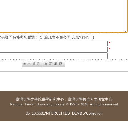
有疑問時能與您聯繫！ (此資訊並不會公開，請您放心！)
*
*
臺灣大學
文學院佛學研究中心
．
臺灣大學數位人文研究中心
National Taiwan University Library © 1995 - 2026. All rights reserved
doi:10.6681/NTURCDH.DB_DLMBS/Collection