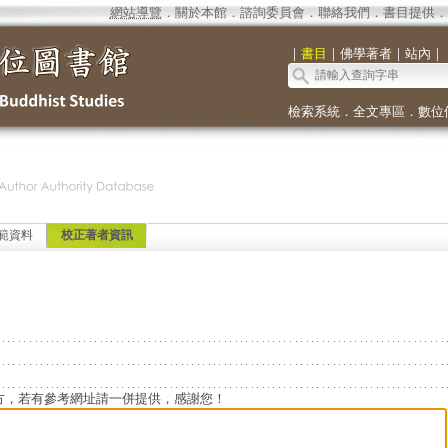
網站導覽
．
關於本館
．
諮詢委員會
．
聯絡我們
．
書目提供
．
｜
書目
｜
佛學著者
｜
站內
｜
檢索系統
．
全文專區
．
數位
範資料
校正著者資訊
方，若有參考網址請一併提供，感謝您！