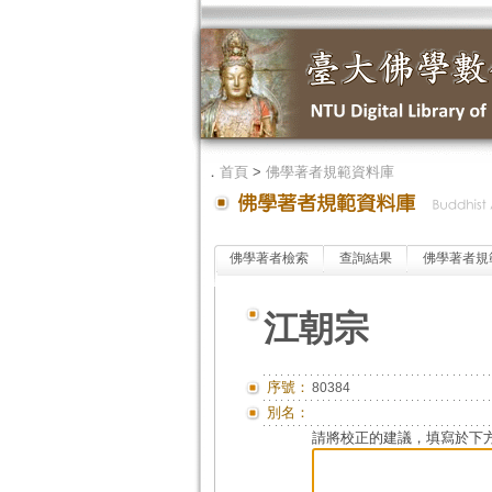
．
首頁
>
佛學著者規範資料庫
佛學著者檢索
查詢結果
佛學著者規
江朝宗
序號：
80384
別名：
請將校正的建議，填寫於下