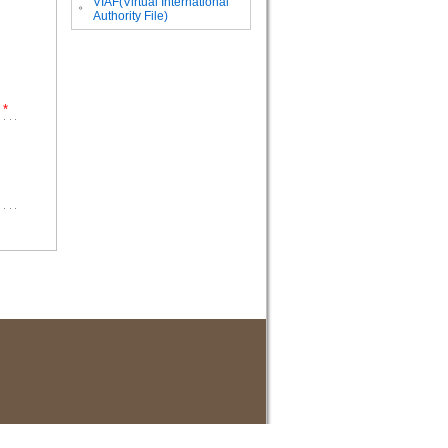
VIAF(Virtual International
。
Authority File)
*