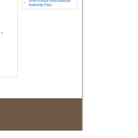
VIAF(Virtual International
。
Authority File)
*