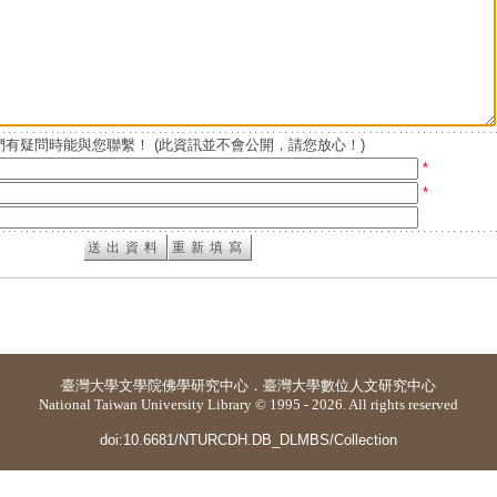
有疑問時能與您聯繫！ (此資訊並不會公開，請您放心！)
*
*
臺灣大學
文學院佛學研究中心
．
臺灣大學數位人文研究中心
National Taiwan University Library © 1995 - 2026. All rights reserved
doi:10.6681/NTURCDH.DB_DLMBS/Collection