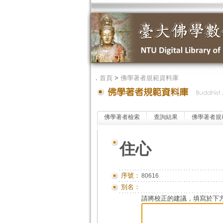
．
首頁
>
佛學著者規範資料庫
佛學著者檢索
查詢結果
佛學著者規
住心
序號：
80616
別名：
請將校正的建議，填寫於下