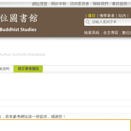
網站導覽
．
關於本館
．
諮詢委員會
．
聯絡我們
．
書目提供
．
｜
書目
｜
佛學著者
｜
站內
｜
檢索系統
．
全文專區
．
數位
範資料
校正著者資訊
方，若有參考網址請一併提供，感謝您！