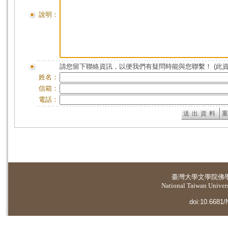
說明：
請您留下聯絡資訊，以便我們有疑問時能與您聯繫！ (此
姓名：
信箱：
電話：
臺灣大學
文學院佛
National Taiwan Universi
doi:10.6681