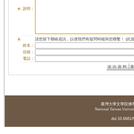
說明：
請您留下聯絡資訊，以便我們有疑問時能與您聯繫！ (此
姓名：
信箱：
電話：
臺灣大學
文學院佛
National Taiwan Universi
doi:10.6681