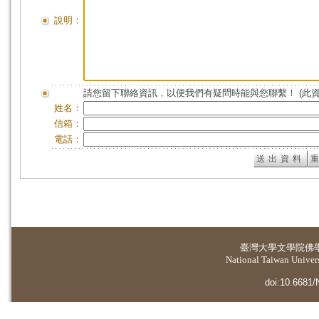
說明：
請您留下聯絡資訊，以便我們有疑問時能與您聯繫！ (此
姓名：
信箱：
電話：
臺灣大學
文學院佛
National Taiwan Universi
doi:10.6681