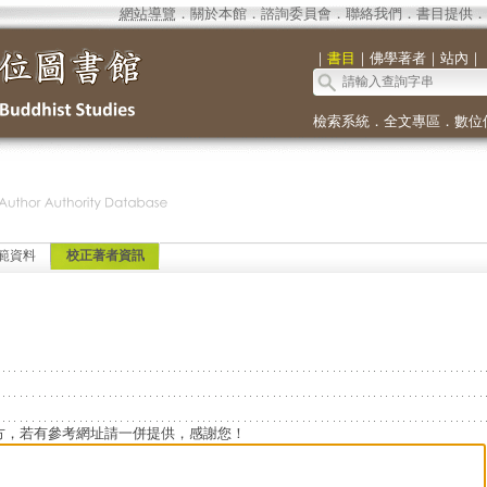
網站導覽
．
關於本館
．
諮詢委員會
．
聯絡我們
．
書目提供
．
｜
書目
｜
佛學著者
｜
站內
｜
檢索系統
．
全文專區
．
數位
範資料
校正著者資訊
方，若有參考網址請一併提供，感謝您！