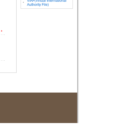
VIAF(Virtual International
。
Authority File)
*