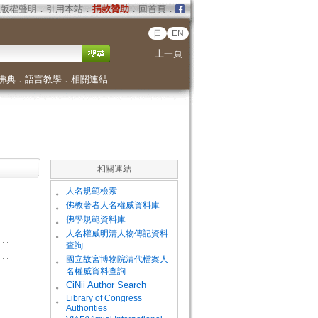
版權聲明
．
引用本站
．
捐款贊助
．
回首頁
．
日
EN
上一頁
佛典
．
語言教學
．
相關連結
相關連結
。
人名規範檢索
。
佛教著者人名權威資料庫
。
佛學規範資料庫
。
人名權威明清人物傳記資料
查詢
。
國立故宮博物院清代檔案人
名權威資料查詢
。
CiNii Author Search
Library of Congress
。
Authorities