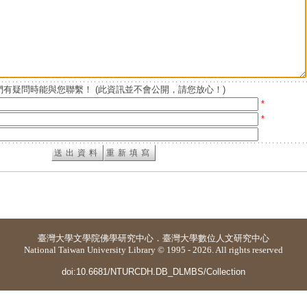
有疑問時能與您聯繫！ (此資訊並不會公開，請您放心！)
*
*
臺灣大學
文學院佛學研究中心
．
臺灣大學數位人文研究中心
National Taiwan University Library © 1995 - 2026. All rights reserved
doi:10.6681/NTURCDH.DB_DLMBS/Collection