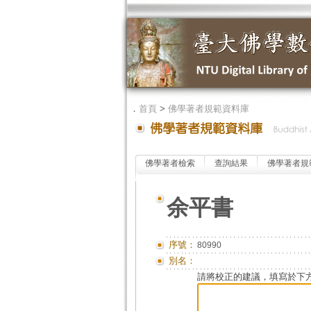
．
首頁
>
佛學著者規範資料庫
佛學著者檢索
查詢結果
佛學著者規
余平書
序號：
80990
別名：
請將校正的建議，填寫於下