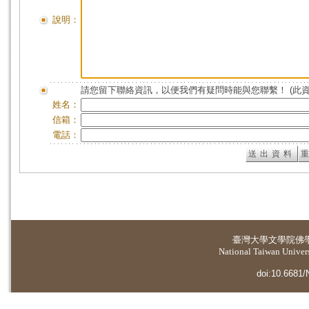
說明：
請您留下聯絡資訊，以便我們有疑問時能與您聯繫！ (此
姓名：
信箱：
電話：
臺灣大學
文學院佛
National Taiwan Universi
doi:10.6681