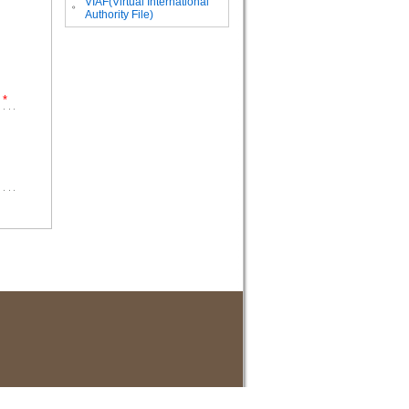
VIAF(Virtual International
。
Authority File)
*