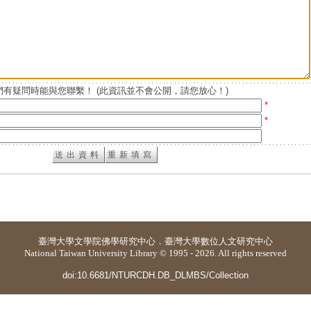
有疑問時能與您聯繫！ (此資訊並不會公開，請您放心！)
*
*
臺灣大學
文學院佛學研究中心
．
臺灣大學數位人文研究中心
National Taiwan University Library © 1995 - 2026. All rights reserved
doi:10.6681/NTURCDH.DB_DLMBS/Collection