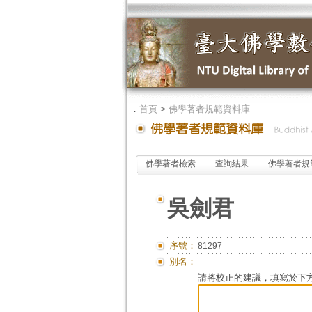
．
首頁
>
佛學著者規範資料庫
佛學著者檢索
查詢結果
佛學著者規
吳劍君
序號：
81297
別名：
請將校正的建議，填寫於下