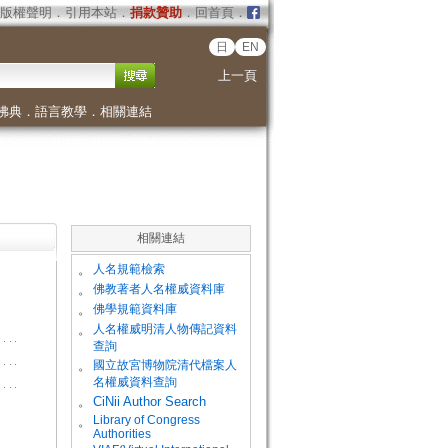
版權聲明
．
引用本站
．
捐款贊助
．
回首頁
．
日
EN
上一頁
佛典
．
語言教學
．
相關連結
相關連結
。
人名規範檢索
。
佛教著者人名權威資料庫
。
佛學規範資料庫
。
人名權威明清人物傳記資料
查詢
。
國立故宮博物院清代檔案人
名權威資料查詢
。
CiNii Author Search
Library of Congress
。
Authorities