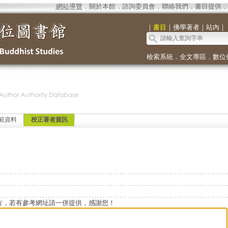
網站導覽
．
關於本館
．
諮詢委員會
．
聯絡我們
．
書目提供
．
｜
書目
｜
佛學著者
｜
站內
｜
檢索系統
．
全文專區
．
數位
範資料
校正著者資訊
方，若有參考網址請一併提供，感謝您！