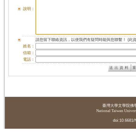
說明：
請您留下聯絡資訊，以便我們有疑問時能與您聯繫！ (此
姓名：
信箱：
電話：
臺灣大學
文學院佛
National Taiwan Universi
doi:10.6681