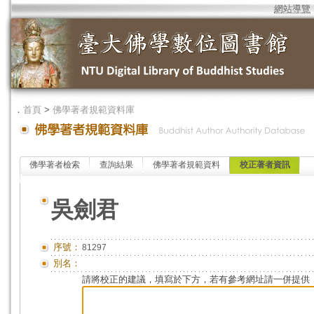
網站導覽
．
首頁
>
佛學著者規範資料庫
佛學著者檢索
查詢結果
佛學著者規範資料
校正著者資訊
吳劍君
序號：
81297
別名：
請將校正的建議，填寫於下方，若有參考網址請一併提供