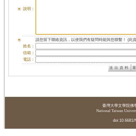
說明：
請您留下聯絡資訊，以便我們有疑問時能與您聯繫！ (此
姓名：
信箱：
電話：
臺灣大學
文學院佛
National Taiwan Universi
doi:10.6681