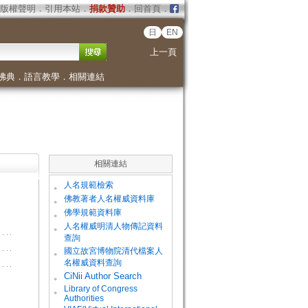
版權聲明
．
引用本站
．
捐款贊助
．
回首頁
．
日
EN
上一頁
佛典
．
語言教學
．
相關連結
相關連結
。
人名規範檢索
。
佛教著者人名權威資料庫
。
佛學規範資料庫
。
人名權威明清人物傳記資料
查詢
。
國立故宮博物院清代檔案人
名權威資料查詢
。
CiNii Author Search
Library of Congress
。
Authorities