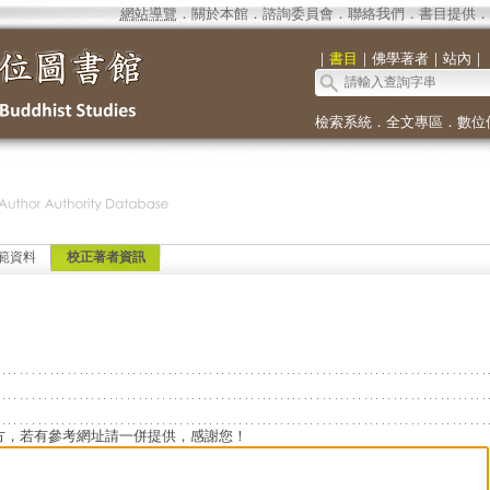
網站導覽
．
關於本館
．
諮詢委員會
．
聯絡我們
．
書目提供
．
｜
書目
｜
佛學著者
｜
站內
｜
檢索系統
．
全文專區
．
數位
範資料
校正著者資訊
方，若有參考網址請一併提供，感謝您！