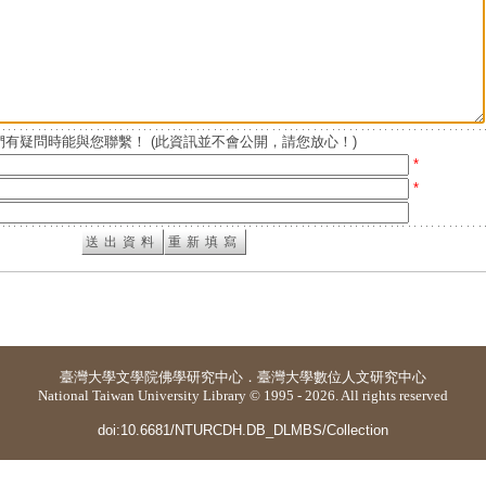
有疑問時能與您聯繫！ (此資訊並不會公開，請您放心！)
*
*
臺灣大學
文學院佛學研究中心
．
臺灣大學數位人文研究中心
National Taiwan University Library © 1995 - 2026. All rights reserved
doi:10.6681/NTURCDH.DB_DLMBS/Collection