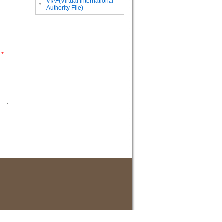
VIAF(Virtual International
。
Authority File)
*