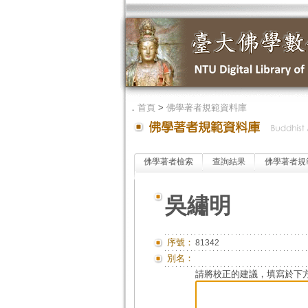
．
首頁
>
佛學著者規範資料庫
佛學著者檢索
查詢結果
佛學著者規
吳繡明
序號：
81342
別名：
請將校正的建議，填寫於下