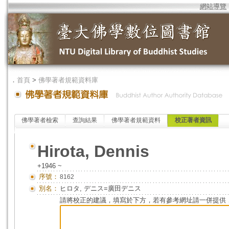
網站導覽
．
首頁
>
佛學著者規範資料庫
佛學著者檢索
查詢結果
佛學著者規範資料
校正著者資訊
Hirota, Dennis
+1946 ~
序號：
8162
別名：
ヒロタ, デニス=廣田デニス
請將校正的建議，填寫於下方，若有參考網址請一併提供