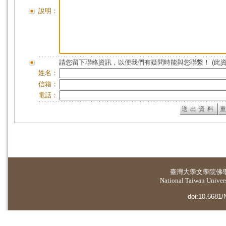
說明：
請您留下聯絡資訊，以便我們有疑問時能與您聯繫！ (此
姓名：
信箱：
電話：
臺灣大學
文學院佛
National Taiwan Universi
doi:10.6681