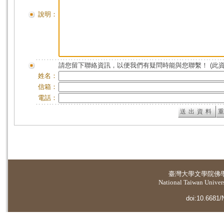
說明：
請您留下聯絡資訊，以便我們有疑問時能與您聯繫！ (此
姓名：
信箱：
電話：
臺灣大學
文學院佛
National Taiwan Universi
doi:10.6681