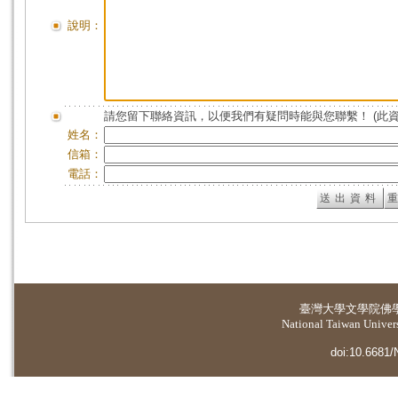
說明：
請您留下聯絡資訊，以便我們有疑問時能與您聯繫！ (此
姓名：
信箱：
電話：
臺灣大學
文學院佛
National Taiwan Universi
doi:10.6681