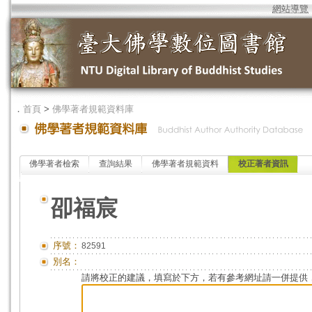
網站導覽
．
首頁
>
佛學著者規範資料庫
佛學著者檢索
查詢結果
佛學著者規範資料
校正著者資訊
卲福宸
序號：
82591
別名：
請將校正的建議，填寫於下方，若有參考網址請一併提供