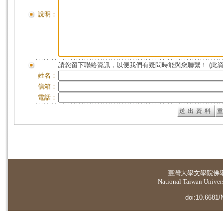
說明：
請您留下聯絡資訊，以便我們有疑問時能與您聯繫！ (此
姓名：
信箱：
電話：
臺灣大學
文學院佛
National Taiwan Universi
doi:10.6681