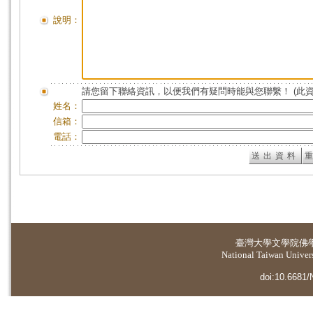
說明：
請您留下聯絡資訊，以便我們有疑問時能與您聯繫！ (此
姓名：
信箱：
電話：
臺灣大學
文學院佛
National Taiwan Universi
doi:10.6681