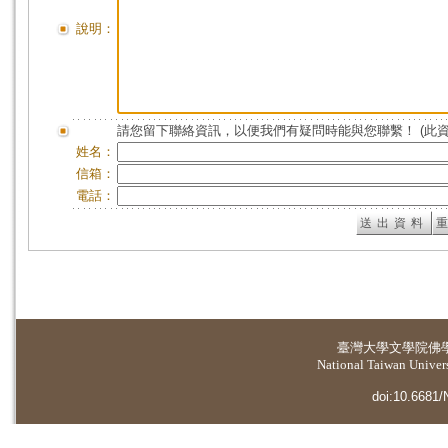
說明：
請您留下聯絡資訊，以便我們有疑問時能與您聯繫！ (此
姓名：
信箱：
電話：
臺灣大學
文學院佛
National Taiwan Universi
doi:10.6681