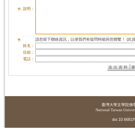
說明：
請您留下聯絡資訊，以便我們有疑問時能與您聯繫！ (此
姓名：
信箱：
電話：
臺灣大學
文學院佛
National Taiwan Universi
doi:10.6681