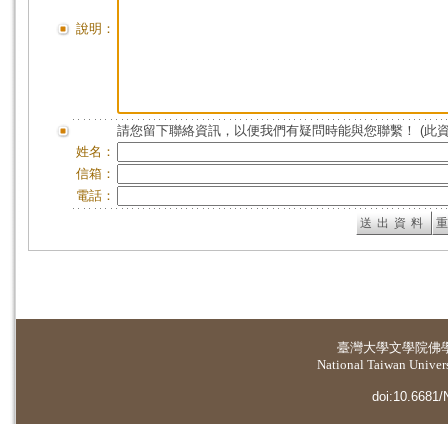
說明：
請您留下聯絡資訊，以便我們有疑問時能與您聯繫！ (此
姓名：
信箱：
電話：
臺灣大學
文學院佛
National Taiwan Universi
doi:10.6681