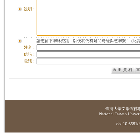
說明：
請您留下聯絡資訊，以便我們有疑問時能與您聯繫！ (此
姓名：
信箱：
電話：
臺灣大學
文學院佛
National Taiwan Universi
doi:10.6681