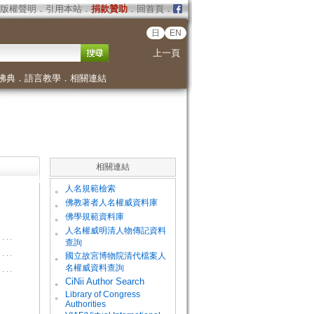
版權聲明
．
引用本站
．
捐款贊助
．
回首頁
．
日
EN
上一頁
佛典
．
語言教學
．
相關連結
相關連結
。
人名規範檢索
。
佛教著者人名權威資料庫
。
佛學規範資料庫
。
人名權威明清人物傳記資料
查詢
。
國立故宮博物院清代檔案人
名權威資料查詢
。
CiNii Author Search
Library of Congress
。
Authorities