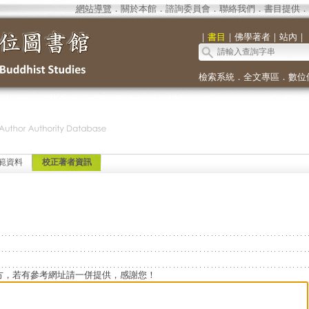
網站導覽
．
關於本館
．
諮詢委員會
．
聯絡我們
．
書目提供
．
｜
書目
｜
佛學著者
｜
站內
｜
檢索系統
．
全文專區
．
數位
範資料
校正著者資訊
方，若有參考網址請一併提供，感謝您！