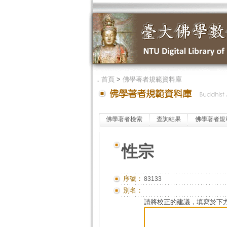
．
首頁
>
佛學著者規範資料庫
佛學著者檢索
查詢結果
佛學著者規
性宗
序號：
83133
別名：
請將校正的建議，填寫於下