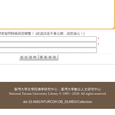
有疑問時能與您聯繫！ (此資訊並不會公開，請您放心！)
*
*
臺灣大學
文學院佛學研究中心
．
臺灣大學數位人文研究中心
National Taiwan University Library © 1995 - 2026. All rights reserved
doi:10.6681/NTURCDH.DB_DLMBS/Collection