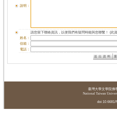
說明：
請您留下聯絡資訊，以便我們有疑問時能與您聯繫！ (此
姓名：
信箱：
電話：
臺灣大學
文學院佛
National Taiwan Universi
doi:10.6681